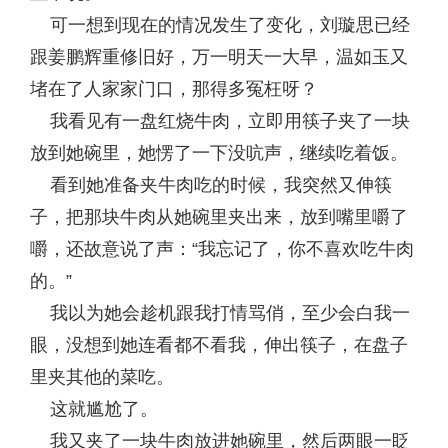
可一想到现在的情况发生了变化，刘璇思已经
跟姜鹏辉重修旧好，万一明天一大早，温如玉又
堵在了人家家门口，那得多冤枉呀？
我看见有一盘红烧牛肉，立即用筷子夹了一块
放到她碗里，她愣了一下没吭声，继续吃着饭。
看到她准备夹牛肉吃的时候，我突然又伸筷
子，把那块牛肉从她碗里夹出来，放到嘴里嚼了
嚼，还故意说了声：“我忘记了，你不喜欢吃牛肉
的。”
我以为她会趁机跟我打情骂俏，至少会白我一
眼，没想到她连看都不看我，伸出筷子，在盘子
里夹其他的菜吃。
这就尴尬了。
我又夹了一块牛肉放进她碗里，然后两眼一眨