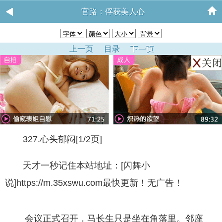
官路：俘获美人心
上一页
目录
下一页
327.心头郁闷[1/2页]
天才一秒记住本站地址：[闪舞小
说]https://m.35xswu.com最快更新！无广告！
会议正式召开，马长生只是坐在角落里。邻座