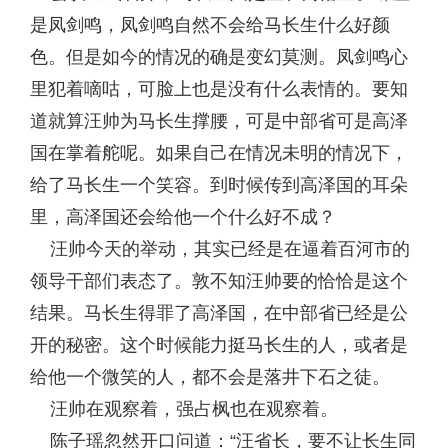
是凤剑鸣，凤剑鸣自然不会给马长生什么好颜
色。但是如今的情况的确是变幻莫测。凤剑鸣心
里犯着嘀咕，可脸上也是没有什么表情的。要知
道就算汪帅为马长生撑腰，可是中部省可是高泽
国在掌着舵呢。如果自己在情况未明的情况下，
给了马长生一个笑容。到时候传到高泽国的耳朵
里，高泽国还会给他一个什么好不成？
汪帅今天的举动，其实已经是在逼着百河市的
领导干部们表态了。敦不知汪帅要的恰恰是这个
结果。马长生得罪了高泽国，在中部省已经是公
开的秘密。这个时候能力挺马长生的人，或者是
给他一个微笑的人，都不会是落井下石之徒。
汪帅在观察着，强占枫也在观察着。
陈子瑶忽然开口问道：“汪省长，要不让长生同