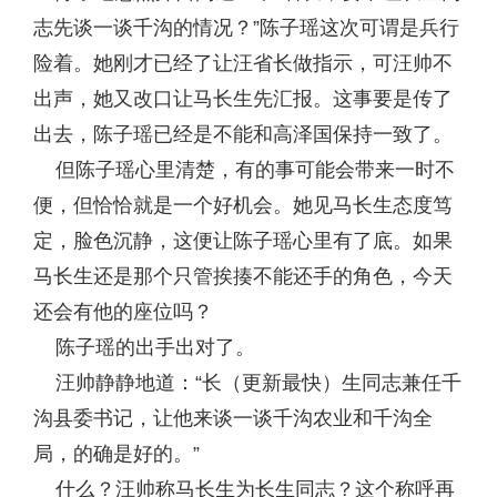
志先谈一谈千沟的情况？”陈子瑶这次可谓是兵行
险着。她刚才已经了让汪省长做指示，可汪帅不
出声，她又改口让马长生先汇报。这事要是传了
出去，陈子瑶已经是不能和高泽国保持一致了。
但陈子瑶心里清楚，有的事可能会带来一时不
便，但恰恰就是一个好机会。她见马长生态度笃
定，脸色沉静，这便让陈子瑶心里有了底。如果
马长生还是那个只管挨揍不能还手的角色，今天
还会有他的座位吗？
陈子瑶的出手出对了。
汪帅静静地道：“长（更新最快）生同志兼任千
沟县委书记，让他来谈一谈千沟农业和千沟全
局，的确是好的。”
什么？汪帅称马长生为长生同志？这个称呼再