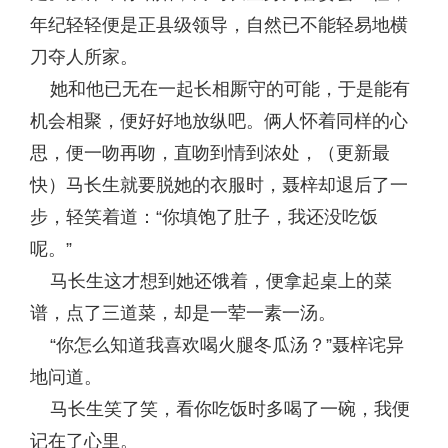
年纪轻轻便是正县级领导，自然已不能轻易地横
刀夺人所家。
她和他已无在一起长相厮守的可能，于是能有
机会相聚，便好好地放纵吧。俩人怀着同样的心
思，便一吻再吻，直吻到情到浓处，（更新最
快）马长生就要脱她的衣服时，聂梓却退后了一
步，轻笑着道：“你填饱了肚子，我还没吃饭
呢。”
马长生这才想到她还饿着，便拿起桌上的菜
谱，点了三道菜，却是一荤一素一汤。
“你怎么知道我喜欢喝火腿冬瓜汤？”聂梓诧异
地问道。
马长生笑了笑，看你吃饭时多喝了一碗，我便
记在了心里。