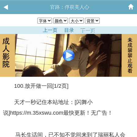
官路：俘获美人心
上一页
目录
下一页
100.放开做一回[1/2页]
天才一秒记住本站地址：[闪舞小
说]https://m.35xswu.com最快更新！无广告！
马长生话间，已不知不觉间来到了瑞丽私人会