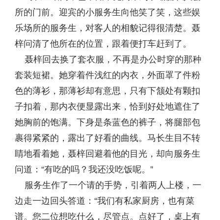
所的门前。迎宾的小服务生向他笑了笑，这些娱
乐场所的服务生，对客人的相貌记得很清楚。聂
梓问清了他所在的位置，跟着便打车赶到了。
聂梓回去换了套衣服，不再是办公时穿的那种
套装短裙。她穿着件浅红的内衣，外面罩了件粉
色的薄衫，那薄衫却有意思，只有下颔处有颗扣
子扣着，那内衣便显露出来，恰到好处地遮住了
她胸前的饱满。下身是条蓝色的裤子，将腿部包
裹得紧紧的，露出了好看的曲线。马长生目不转
睛地看着她，聂梓回避着他的目光，却向服务生
问道：“有吃的吗？我还没吃饭呢。”
服务生作了一个请的手势，引着两人上楼，一
边走一边回头答道：“我们有私家厨房，也有菜
谱。您二位想吃什么，尽管点。点好了，桌上有