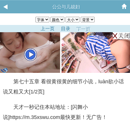
公公与儿媳妇
上一页
目录
下一页
第七十五章 看很黄很黄的细节小说，luàn欲小话
说又粗又大[1/2页]
天才一秒记住本站地址：[闪舞小
说]https://m.35xswu.com最快更新！无广告！