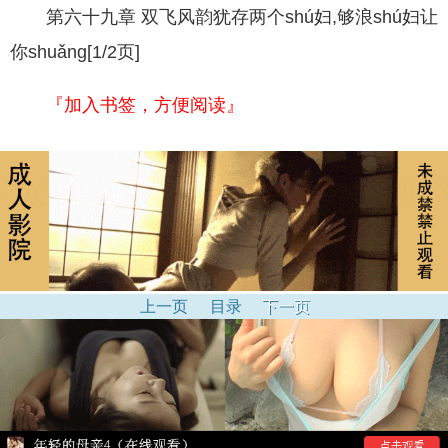
第六十九章 双飞风韵犹存两个shú妇,够浪shú妇让
你shuǎng[1/2页]
『加入书签，方便阅读』
上一页
目录
下一页