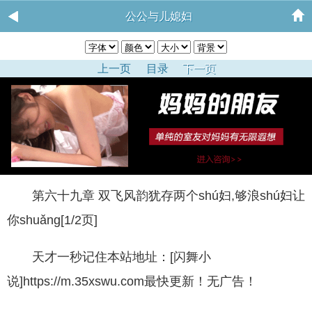
公公与儿媳妇
上一页
目录
下一页
第六十九章 双飞风韵犹存两个shú妇,够浪shú妇让
你shuǎng[1/2页]
天才一秒记住本站地址：[闪舞小
说]https://m.35xswu.com最快更新！无广告！