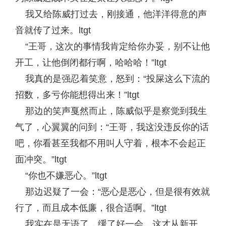
我又给陈威打过去，刚接通，他洋洋得意的声
音就传了过来。ltgt
“王哥，这次的事情我肯定给你办妥，别不让他
开工，让他倒闭都行啊，哈哈哈！”ltgt
我真的是强忍着笑意，怒到：“投屎这么下流的
招数，多亏你能想得出来！”ltgt
那边的笑声戛然而止，陈威似乎是察觉到我生
气了，心翼翼的问到：“王哥，我这没违反你的话
吧，你看甚至我都不用叫人守着，根本不会起正
面冲突。”ltgt
“你也不嫌恶心。”ltgt
那边迟疑了一会：“恶心是恶心，但是很有效就
行了，而且成本低廉，很合适啊。”ltgt
我实在是无语了，缓了好一会，这才从新开