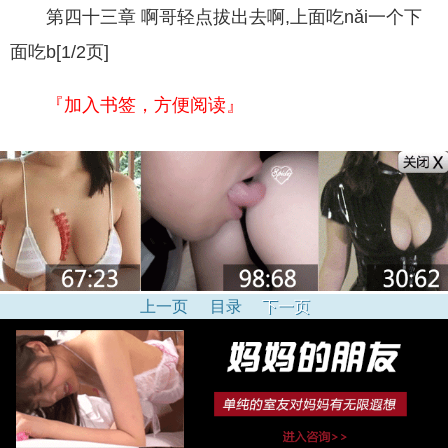
第四十三章 啊哥轻点拔出去啊,上面吃nǎi一个下
面吃b[1/2页]
『加入书签，方便阅读』
上一页
目录
下一页