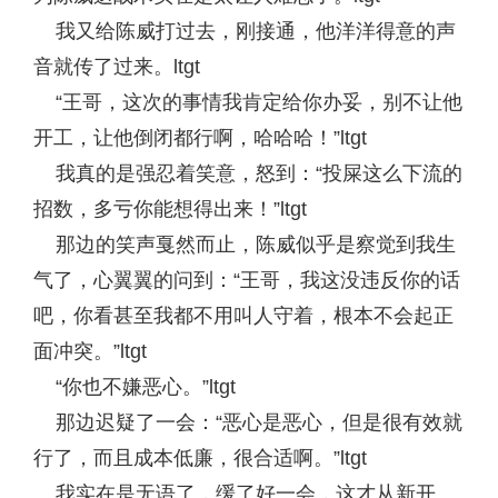
我又给陈威打过去，刚接通，他洋洋得意的声
音就传了过来。ltgt
“王哥，这次的事情我肯定给你办妥，别不让他
开工，让他倒闭都行啊，哈哈哈！”ltgt
我真的是强忍着笑意，怒到：“投屎这么下流的
招数，多亏你能想得出来！”ltgt
那边的笑声戛然而止，陈威似乎是察觉到我生
气了，心翼翼的问到：“王哥，我这没违反你的话
吧，你看甚至我都不用叫人守着，根本不会起正
面冲突。”ltgt
“你也不嫌恶心。”ltgt
那边迟疑了一会：“恶心是恶心，但是很有效就
行了，而且成本低廉，很合适啊。”ltgt
我实在是无语了，缓了好一会，这才从新开