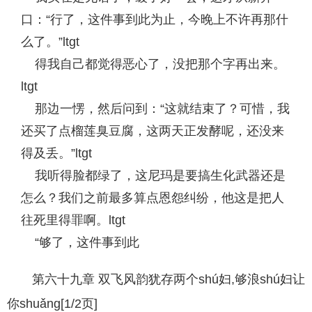
口：“行了，这件事到此为止，今晚上不许再那什
么了。”ltgt
得我自己都觉得恶心了，没把那个字再出来。
ltgt
那边一愣，然后问到：“这就结束了？可惜，我
还买了点榴莲臭豆腐，这两天正发酵呢，还没来
得及丢。”ltgt
我听得脸都绿了，这尼玛是要搞生化武器还是
怎么？我们之前最多算点恩怨纠纷，他这是把人
往死里得罪啊。ltgt
“够了，这件事到此
第六十九章 双飞风韵犹存两个shú妇,够浪shú妇让
你shuǎng[1/2页]