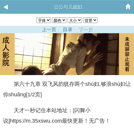
公公与儿媳妇
上一页
目录
下一页
第六十九章 双飞风韵犹存两个shú妇,够浪shú妇让
你shuǎng[1/2页]
天才一秒记住本站地址：[闪舞小
说]https://m.35xswu.com最快更新！无广告！