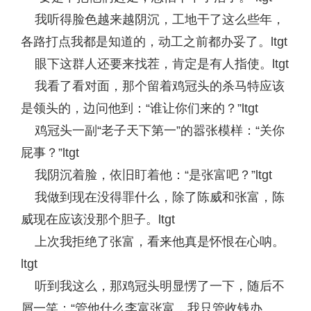
我听得脸色越来越阴沉，工地干了这么些年，
各路打点我都是知道的，动工之前都办妥了。ltgt
眼下这群人还要来找茬，肯定是有人指使。ltgt
我看了看对面，那个留着鸡冠头的杀马特应该
是领头的，边问他到：“谁让你们来的？”ltgt
鸡冠头一副“老子天下第一”的嚣张模样：“关你
屁事？”ltgt
我阴沉着脸，依旧盯着他：“是张富吧？”ltgt
我做到现在没得罪什么，除了陈威和张富，陈
威现在应该没那个胆子。ltgt
上次我拒绝了张富，看来他真是怀恨在心呐。
ltgt
听到我这么，那鸡冠头明显愣了一下，随后不
屑一笑：“管他什么李富张富，我只管收钱办