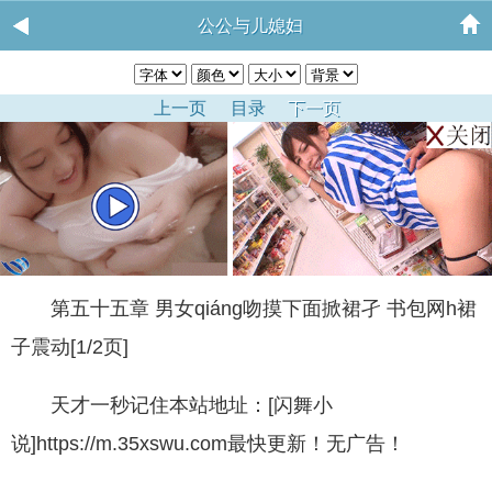
公公与儿媳妇
上一页
目录
下一页
第五十五章 男女qiáng吻摸下面掀裙孑 书包网h裙
子震动[1/2页]
天才一秒记住本站地址：[闪舞小
说]https://m.35xswu.com最快更新！无广告！