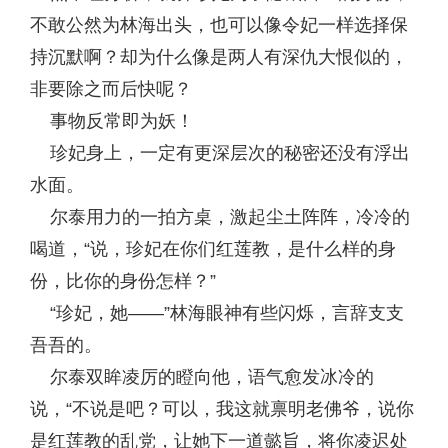
不敢公然为林海出头，也可以像令妃一样选择保
持沉默啊？却为什么像是两人有深仇大恨似的，
非要除之而后快呢？
事物反常即为妖！
珍妃身上，一定有更深层次的秘密还没有浮出
水面。
尔泰用力的一拍方桌，激起尘土阵阵，冷冷的
喝道，“说，珍妃在你们红莲教，是什么样的身
份，比你的身份怎样？”
“珍妃，她——”林海眼神有些闪烁，言辞支支
吾吾的。
尔泰双眸凌厉的瞪向他，语气愈发冰冷的
说，“不说是吧？可以，我这就禀明老佛爷，说你
是红莲教的乱党，让她下一道懿旨，将你凌迟处