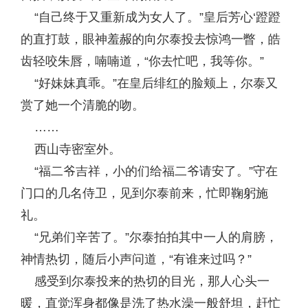
“自己终于又重新成为女人了。”皇后芳心‘蹬蹬
的直打鼓，眼神羞赧的向尔泰投去惊鸿一瞥，皓
齿轻咬朱唇，喃喃道，“你去忙吧，我等你。”
“好妹妹真乖。”在皇后绯红的脸颊上，尔泰又
赏了她一个清脆的吻。
……
西山寺密室外。
“福二爷吉祥，小的们给福二爷请安了。”守在
门口的几名侍卫，见到尔泰前来，忙即鞠躬施
礼。
“兄弟们辛苦了。”尔泰拍拍其中一人的肩膀，
神情热切，随后小声问道，“有谁来过吗？”
感受到尔泰投来的热切的目光，那人心头一
暖，直觉浑身都像是洗了热水澡一般舒坦，赶忙