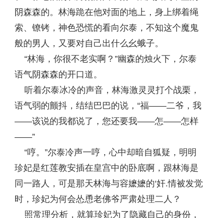
阴森森的。林海跪在他对面的地上，身上绑着绳
索、镣铐，神色恐慌的看向尔泰，不知这个魔鬼
般的男人，又要对自己出什么幺蛾子。
“林海，你很不老实啊？”幽森的烛火下，尔泰
语气阴森森的开口道。
听着尔泰冰冷的声音，林海激灵灵打个战栗，
语气弱的颤抖，结结巴巴的说，“福——二爷，我
——该说的我都说了，您还要我——怎——怎样
——”
“哼。”尔泰冷声一哼，心中却暗自狐疑，明明
珍妃是红莲教安插在皇宫中的卧底啊，跟林海是
同一路人，可是那天林海与容嬷嬷的‘奸.情被发觉
时，珍妃为何会怂恿老佛爷严肃处理二人？
照常理分析，就算珍妃为了隐藏自己的身份，