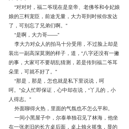
“对对对，福二爷现在是皇帝、老佛爷和令妃娘
娘的三料宠臣，前途无量，大力哥到时候你发达
了，可别忘了兄弟们啊。”
“是啊，大力哥——”
李大力对众人的拍马十分受用，不过脸上却是
装出一副高深莫测的样子，道，“八字还没有一撇
的事，大家可不要胡乱猜测，若是传到福二爷耳
朵里，可就不好了。”
“那是，那是，怎也就是私下里说说，呵
呵。”众人忙即保证，心中却在说，“丫儿的，小
人得志。”
外面聊得火热，里面的气氛也不怎么平和。
一间小黑屋子中，尔泰单独召见了林海，他坐
在一张老旧的长方桌后面，桌上烛火摇曳，显的