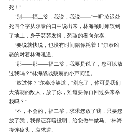
死！”
“别——福二爷，我说，我说——”一听‘凌迟处
死四个字从尔泰的口中说出来，林海顿时瘫软到
了地上，身子瑟瑟发抖，恐骇的看向尔泰。
“要说就快说，也没有时间陪你耗着！”尔泰凶
恶的对着林海吼道。
“那——那——福二爷，我要是说了，您可以放
过我吗？”林海战战兢兢的小声问道。
“放过你？”尔泰冷笑道，“别忘了，你可是我们
大清朝的敌人，放了你，难道要你再回过头来杀
我吗？”
“不，不会的，福二爷，求求您放了我，只要您
放了我，我保证弃暗投明，给您做牛做马。”林海
接连磕头，哀求道。