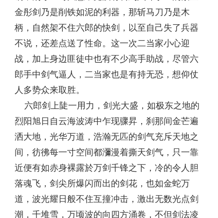
金彤剑乃是削铁如泥的利器，那斩马刀乃是木
柄，自然架不住六郎的快剑，以至自己失了兵器
不说，还差点送了性命。这一次二当家小心迎
战，加上身边匪徒中也有不少高手助战，尽管六
郎手中剑气逼人，二当家也是有持无恐，想仰仗
人多势众来取胜。
六郎剑上陡一用力，剑光大盛，如极东之地的
烈阳旭日自云海波涛中乍现骤昇，刹那间金芒遍
洒大地，光华万道，浩瀚无匹的剑气充斥天地之
间，彷彿每一寸空间都瀰漫着撕天剑气，只一靠
近便有如赤身裸露於万剑千锋之下，冷的令人胆
落魂飞，剑尖所爆闪而出的剑花，也如金蛇万
道，波光耀日般不住互撞冲击，激出无数光点剑
潮，千堆雪，万顷波的向四方涌卷，不但剑法凌