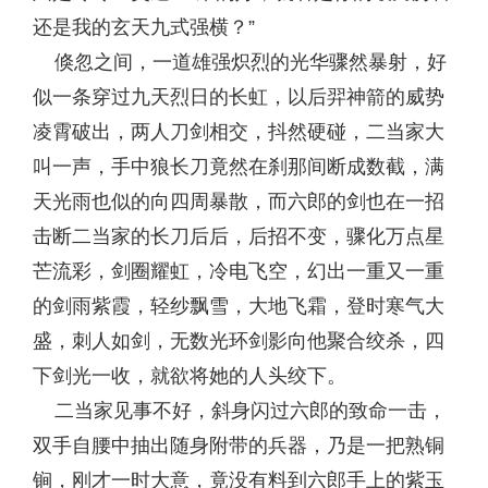
还是我的玄天九式强横？”
倏忽之间，一道雄强炽烈的光华骤然暴射，好
似一条穿过九天烈日的长虹，以后羿神箭的威势
凌霄破出，两人刀剑相交，抖然硬碰，二当家大
叫一声，手中狼长刀竟然在刹那间断成数截，满
天光雨也似的向四周暴散，而六郎的剑也在一招
击断二当家的长刀后后，后招不变，骤化万点星
芒流彩，剑圈耀虹，冷电飞空，幻出一重又一重
的剑雨紫霞，轻纱飘雪，大地飞霜，登时寒气大
盛，刺人如剑，无数光环剑影向他聚合绞杀，四
下剑光一收，就欲将她的人头绞下。
二当家见事不好，斜身闪过六郎的致命一击，
双手自腰中抽出随身附带的兵器，乃是一把熟铜
锏，刚才一时大意，竟没有料到六郎手上的紫玉