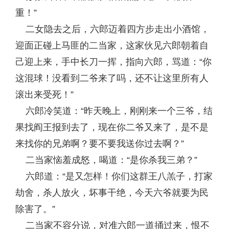
重！”
二女隐去之后，六郎迈着四方步走出小酒馆，
迎面正碰上马匪的二当家，这家伙见六郎朝着自
己迎上来，手中长刀一挥，指向六郎，骂道：“你
这混球！没看到二爷来了吗，还不让这里所有人
滚出来受死！”
六郎冷笑道：“昨天晚上，刚刚来一个三爷，结
果找阎王报到去了，现在你二爷又来了，是不是
来找你的兄弟啊？要不要我送你过去啊？”
二当家恼羞成怒，喝道：“是你杀我三弟？”
六郎道：“是又怎样！你们这群王八羔子，打家
劫舍，杀人放火，坏事干绝，今天六爷就要为民
除害了。”
二当家不容分说，对准六郎一道捅过来，恨不