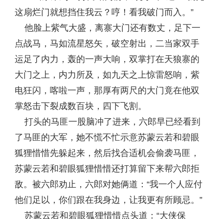
这扇烂门就想挡住我云？哼！看我破门而入。”
他脸上紫气大盛，离寨大门还有数丈，足下一
点战马，马如流星怒矢，破空射出，二当家双手
运足了内力，轰的一声大响，双掌打在天狼寨的
大门之上，内力所及，如九天之上惊雷怒响，紫
电狂闪，喀啦一声，那厚有两尺的大门竟在他双
掌怒击下裂成数百块，四下飞割。
打头的马匪一股脑冲了进来，六郎早已经看到
了马匪的大军，她不慌不忙示意苏蒙云若和碧眼
狐狸惜惜先躲起来，然后找合适机会偷袭马匪，
苏蒙云若和碧眼狐狸惜惜还打算留下来帮六郎拒
敌。被六郎劝止，六郎对她俩道：“我一个人应付
他们足以，你们跟在我身边，让我更有所顾忌。”
苏蒙云若和碧眼狐狸惜惜点头道：“大侠保