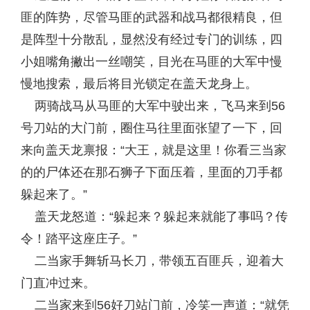
匪的阵势，尽管马匪的武器和战马都很精良，但
是阵型十分散乱，显然没有经过专门的训练，四
小姐嘴角撇出一丝嘲笑，目光在马匪的大军中慢
慢地搜索，最后将目光锁定在盖天龙身上。
两骑战马从马匪的大军中驶出来，飞马来到56
号刀站的大门前，圈住马往里面张望了一下，回
来向盖天龙禀报：“大王，就是这里！你看三当家
的的尸体还在那石狮子下面压着，里面的刀手都
躲起来了。”
盖天龙怒道：“躲起来？躲起来就能了事吗？传
令！踏平这座庄子。”
二当家手舞斩马长刀，带领五百匪兵，迎着大
门直冲过来。
二当家来到56好刀站门前，冷笑一声道：“就凭