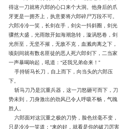
得这一刀就将六郎的心口来个大洞。他身后的爪
牙更是一拥齐上，执意要将六郎碎尸万段不可。
六郎冷冷一笑，长剑在手，剑尖一抖斜圈，剑光
骤然大盛，光雨散开如海潮急转，漩涡怒卷，剑
光所至，无坚不摧，无敌不克，血溅肉离之下，
顷刻间就有数名匪徒的恶人死六郎剑下，二当家
一声暴喝响起，吼道：“还我兄弟命来！”
手持斩马长刀，自上而下，向当头的六郎压
下。
斩马刀乃是沉重兵器，这一刀怒砸可而下，刀
势未到，刀身激出的劲风已令人呼吸不畅，气魄
胜人。
六郎面对这沉重之极的刀势，脸色丝毫不变，
只是冷冷一笑道：“来的好，就看是你的破刀厉害