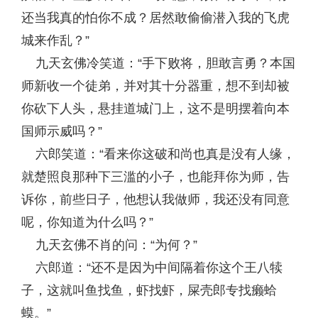
还当我真的怕你不成？居然敢偷偷潜入我的飞虎
城来作乱？”
九天玄佛冷笑道：“手下败将，胆敢言勇？本国
师新收一个徒弟，并对其十分器重，想不到却被
你砍下人头，悬挂道城门上，这不是明摆着向本
国师示威吗？”
六郎笑道：“看来你这破和尚也真是没有人缘，
就楚照良那种下三滥的小子，也能拜你为师，告
诉你，前些日子，他想认我做师，我还没有同意
呢，你知道为什么吗？”
九天玄佛不肖的问：“为何？”
六郎道：“还不是因为中间隔着你这个王八犊
子，这就叫鱼找鱼，虾找虾，屎壳郎专找癞蛤
蟆。”