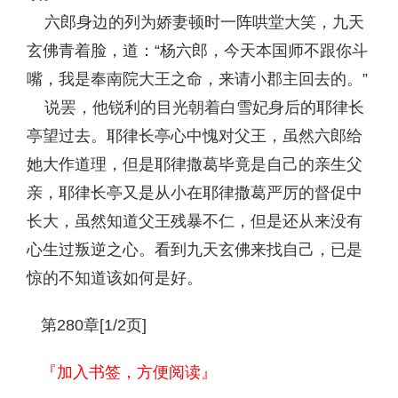
六郎身边的列为娇妻顿时一阵哄堂大笑，九天
玄佛青着脸，道：“杨六郎，今天本国师不跟你斗
嘴，我是奉南院大王之命，来请小郡主回去的。”
说罢，他锐利的目光朝着白雪妃身后的耶律长
亭望过去。耶律长亭心中愧对父王，虽然六郎给
她大作道理，但是耶律撒葛毕竟是自己的亲生父
亲，耶律长亭又是从小在耶律撒葛严厉的督促中
长大，虽然知道父王残暴不仁，但是还从来没有
心生过叛逆之心。看到九天玄佛来找自己，已是
惊的不知道该如何是好。
第280章[1/2页]
『加入书签，方便阅读』