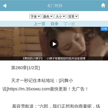
名门艳旅
上一页
目录
下一页
第280章[1/2页]
天才一秒记住本站地址：[闪舞小
说]https://m.35xswu.com最快更新！无广告！
慕容雪航道：“六郎，我们正想和你商量呢，练