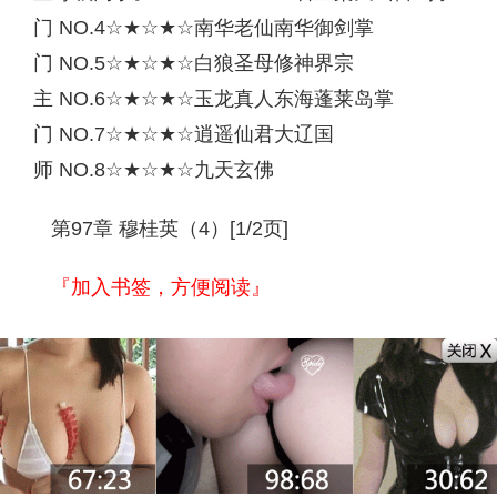
门 NO.4☆★☆★☆南华老仙南华御剑掌
门 NO.5☆★☆★☆白狼圣母修神界宗
主 NO.6☆★☆★☆玉龙真人东海蓬莱岛掌
门 NO.7☆★☆★☆逍遥仙君大辽国
师 NO.8☆★☆★☆九天玄佛
第97章 穆桂英（4）[1/2页]
『加入书签，方便阅读』