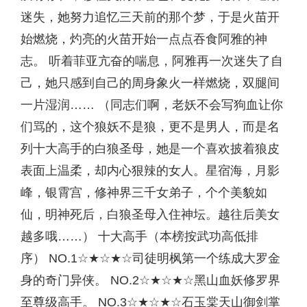
迷失，她努力追忆三天前的那个梦，于是火苗开
始燃烧，灼亮的火苗开始一点点吞食阿雅的神
志。 听着菲亚亢奋的喘息，阿雅再一次迷失了自
己，她只感到自己的周身象火一样燃烧，双腿间
一片湿润…… （同志们啊，老妖不会写狗血让你
们骂的，这个狼妖不是狼，更不是男人，而是名
列十大高手的白狼圣母，她是一个喜欢披着狼皮
表面上温柔，却内心狠辣的女人。星宿海，月影
峰，银霄宫，修神界三千女弟子，个个美貌如
仙，明神死后，白狼圣母入住神坛。越往后美女
越多哦……） 十大高手（本榜按武功高低排
序） NO.1☆★☆★☆司徒明枫第一个练成大罗金
身的奇门异侠。 NO.2☆★☆★☆黑山血妖修罗界
至尊级高手。 NO.3☆★☆★☆石玉棠天山御剑掌