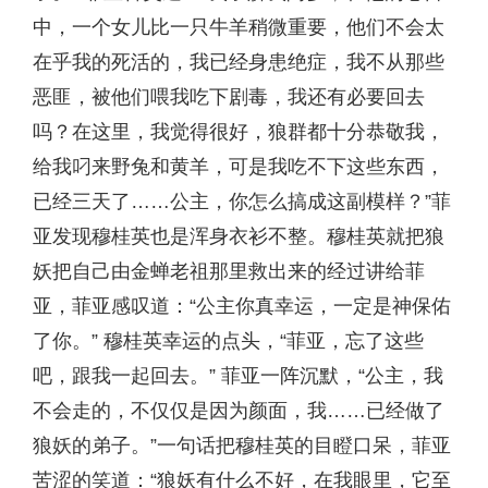
中，一个女儿比一只牛羊稍微重要，他们不会太
在乎我的死活的，我已经身患绝症，我不从那些
恶匪，被他们喂我吃下剧毒，我还有必要回去
吗？在这里，我觉得很好，狼群都十分恭敬我，
给我叼来野兔和黄羊，可是我吃不下这些东西，
已经三天了……公主，你怎么搞成这副模样？”菲
亚发现穆桂英也是浑身衣衫不整。穆桂英就把狼
妖把自己由金蝉老祖那里救出来的经过讲给菲
亚，菲亚感叹道：“公主你真幸运，一定是神保佑
了你。” 穆桂英幸运的点头，“菲亚，忘了这些
吧，跟我一起回去。” 菲亚一阵沉默，“公主，我
不会走的，不仅仅是因为颜面，我……已经做了
狼妖的弟子。”一句话把穆桂英的目瞪口呆，菲亚
苦涩的笑道：“狼妖有什么不好，在我眼里，它至