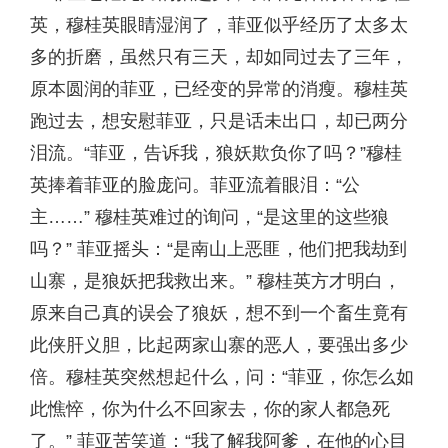
英，穆桂英眼睛湿润了，菲亚似乎经历了太多太
多的折磨，虽然只有三天，却如同过去了三年，
原本圆润的菲亚，已经变的异常的消瘦。穆桂英
跑过去，想安慰菲亚，只是话未出口，却已两分
泪流。“菲亚，告诉我，狼妖欺负你了吗？”穆桂
英捧着菲亚的脸庞问。菲亚流着眼泪：“公
主……” 穆桂英难过的询问，“是这里的这些狼
吗？” 菲亚摇头：“是南山上恶匪，他们把我劫到
山寨，是狼妖把我救出来。” 穆桂英方才明白，
原来自己真的误会了狼妖，想不到一个畜生竟有
此侠肝义胆，比起两家山寨的恶人，要强出多少
倍。穆桂英突然想起什么，问：“菲亚，你怎么如
此憔悴，你为什么不回家去，你的家人都急死
了。” 菲亚苦笑道：“我了解我阿爹，在他的心目